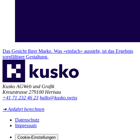
Das Gesicht Ihrer Marke. Was «einfach» aussieht, ist das Ergebnis
sorgfältiger Gestaltung.
Kusko AG
Web und Grafik
Kreuzstrasse 27
9100 Herisau
+41 71 232 46 23
hallo@kusko.swiss
➔ Anfahrt berechnen
Datenschutz
Impressum
Cookie-Einstellungen