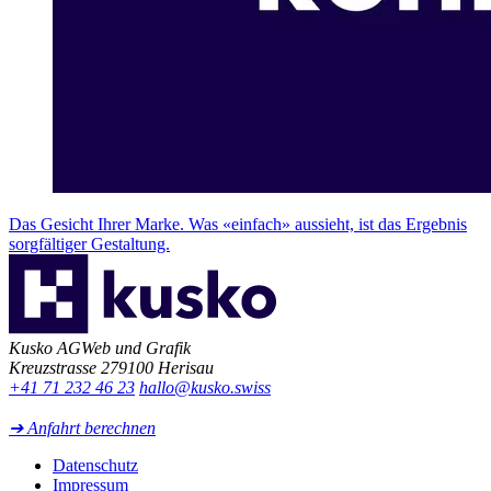
Das Gesicht Ihrer Marke. Was «einfach» aussieht, ist das Ergebnis
sorgfältiger Gestaltung.
Kusko AG
Web und Grafik
Kreuzstrasse 27
9100 Herisau
+41 71 232 46 23
hallo@kusko.swiss
➔ Anfahrt berechnen
Datenschutz
Impressum