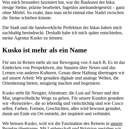
Was mich besonders fasziniert hat, war die Baukunst der Inka:
riesige Steine, präzise bearbeitet, fugenlos aneinandergesetzt – ganz
ohne Mörtel. So exakt, dass man nicht einmal eine Nadel zwischen
die Steine schieben könnte.
Die Stadt und die handwerkliche Perfektion der Inkas haben mich
nachhaltig beeindruckt. Deshalb habe ich mich später entschieden,
meine Agentur Kusko zu nennen.
Kusko ist mehr als ein Name
Für uns ist Reisen mehr als nur Bewegung von A nach B. Es ist das
Entdecken von Perspektiven, das Staunen über Neues und das
Lernen von anderen Kulturen. Genau diese Haltung übertragen wir
auf unsere Arbeit: Wir gestalten digitale und analoge Welten, die
Orientierung bieten, neugierig machen und begeistern.
Kusko steht für Neugier, Abenteuer, die Lust auf Neues und den
Mut, ungewöhnliche Wege zu gehen. Für unsere Kunden gestalten
wir «Reiseziele», die so lebendig und vielschichtig sind wie Cusco
selbst. Farben, Formen, Geschichten, alles wird bewusst gestaltet,
damit am Ende ein Ort entsteht, der inspiriert und verbindet.
Wir heissen Kusko, weil wir die Faszination des Reisens in
unsere
Projekte
übertragen. Mit Leidenschaft und Präzision gestalten wir