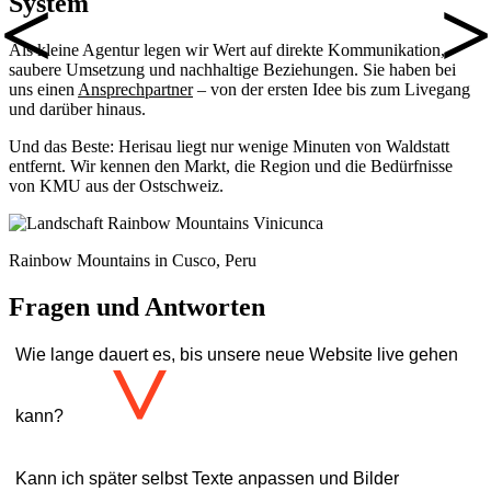
System
Als kleine Agentur legen wir Wert auf direkte Kommunikation,
saubere Umsetzung und nachhaltige Beziehungen. Sie haben bei
uns einen
Ansprechpartner
– von der ersten Idee bis zum Livegang
und darüber hinaus.
Und das Beste: Herisau liegt nur wenige Minuten von Waldstatt
entfernt. Wir kennen den Markt, die Region und die Bedürfnisse
von KMU aus der Ostschweiz.
Rainbow Mountains in Cusco, Peru
Fragen und Antworten
Wie lange dauert es, bis unsere neue Website live gehen
>
kann?
Das hängt ganz vom Umfang der Website ab. In der Regel planen
Kann ich später selbst Texte anpassen und Bilder