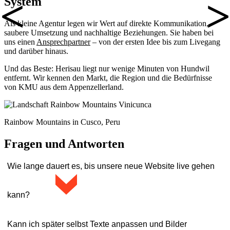
System
Als kleine Agentur legen wir Wert auf direkte Kommunikation,
saubere Umsetzung und nachhaltige Beziehungen. Sie haben bei
uns einen
Ansprechpartner
– von der ersten Idee bis zum Livegang
und darüber hinaus.
Und das Beste: Herisau liegt nur wenige Minuten von Hundwil
entfernt. Wir kennen den Markt, die Region und die Bedürfnisse
von KMU aus dem Appenzellerland.
Rainbow Mountains in Cusco, Peru
Fragen und Antworten
Wie lange dauert es, bis unsere neue Website live gehen
>
kann?
Das hängt ganz vom Umfang der Website ab. In der Regel planen
Kann ich später selbst Texte anpassen und Bilder