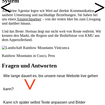
System
Als kleine Agentur legen wir Wert auf direkte Kommunikation,
saubere Umsetzung und nachhaltige Beziehungen. Sie haben bei
uns einen
Ansprechpartner
– von der ersten Idee bis zum Livegang
und darüber hinaus.
Und das Beste: Herisau liegt nur nicht weit von Reute entfernt. Wir
kennen den Markt, die Region und die Bedürfnisse von KMU aus
dem Appenzllerland.
Rainbow Mountains in Cusco, Peru
Fragen und Antworten
Wie lange dauert es, bis unsere neue Website live gehen
>
kann?
Das hängt ganz vom Umfang der Website ab. In der Regel planen
Kann ich später selbst Texte anpassen und Bilder