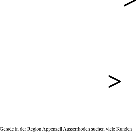
B
R
«
ns. Gerade in der Region Appenzell Ausserrhoden suchen viele Kunden