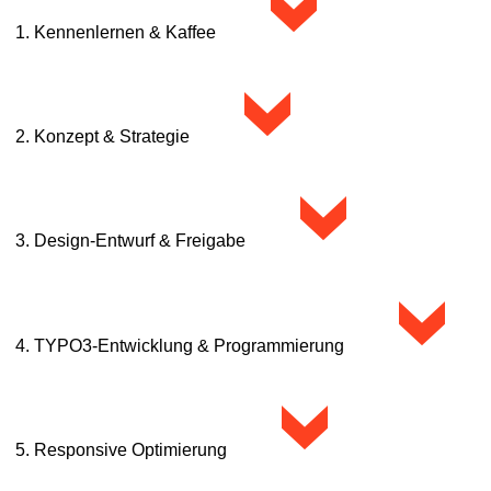
>
1.
Kennenlernen & Kaffee
Wir lernen Sie und Ihr Unternehmen kennen und besprechen Ihre Ziel
>
selbstverständlich kostenlos und unverbindlich.
2.
Konzept & Strategie
Gemeinsam entwickeln wir ein massgeschneidertes Konzept mit struktu
>
3.
Design-Entwurf & Freigabe
Unsere Grafikerin
Delia Sutter
gestaltet erste Entwürfe, die wir mit
4.
TYPO3-Entwicklung & Programmierung
Wir setzen das Design technisch sauber in TYPO3 CMS um und integr
>
5.
Responsive Optimierung